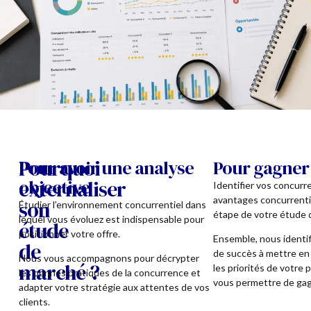
Pourquoi
Pour avoir une analyse
Pour gagner
externaliser
objective
Identifier vos concurr
avantages concurrentie
son
Étudier l’environnement concurrentiel dans
étape de votre étude 
lequel vous évoluez est indispensable pour
étude
positionner votre offre.
Ensemble, nous identif
de
de succès à mettre en
Nous vous accompagnons pour décrypter
marché ?
les priorités de votre 
les bonnes pratiques de la concurrence et
vous permettre de gagn
adapter votre stratégie aux attentes de vos
clients.